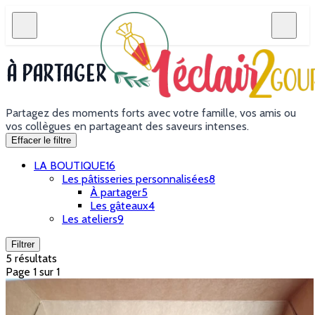
À partager
Partagez des moments forts avec votre famille, vos amis ou
vos collègues en partageant des saveurs intenses.
Effacer le filtre
LA BOUTIQUE
16
Les pâtisseries personnalisées
8
À partager
5
Les gâteaux
4
Les ateliers
9
Filtrer
5 résultats
Page 1 sur 1