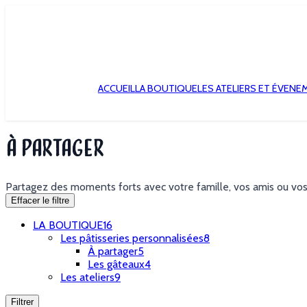
ACCUEIL
LA BOUTIQUE
LES ATELIERS ET ÉVENE
À partager
Partagez des moments forts avec votre famille, vos amis ou vos
Effacer le filtre
LA BOUTIQUE
16
Les pâtisseries personnalisées
8
À partager
5
Les gâteaux
4
Les ateliers
9
Filtrer