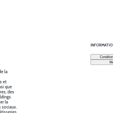
INFORMATI
Conditio
Me
de la
s et
nsi que
res, des
ldings
er la
s sociaux.
tisseries